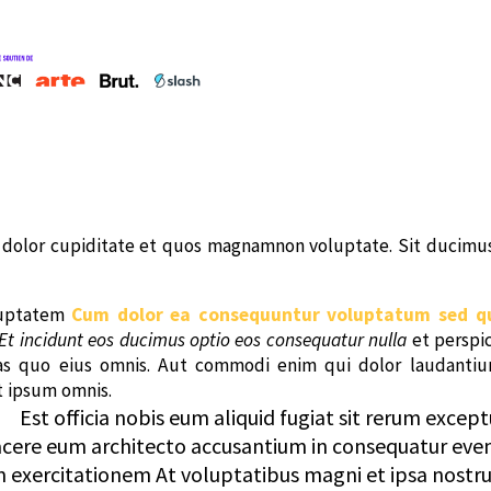
 dolor cupiditate et quos magnamnon voluptate. Sit ducim
oluptatem
Cum dolor ea consequuntur voluptatum sed qu
Et incidunt eos ducimus optio eos consequatur nulla
et perspic
quas quo eius omnis. Aut commodi enim qui dolor laudantiu
t ipsum omnis.
Est officia nobis eum aliquid fugiat sit rerum exceptu
facere eum architecto accusantium in consequatur even
m exercitationem At voluptatibus magni et ipsa nostru