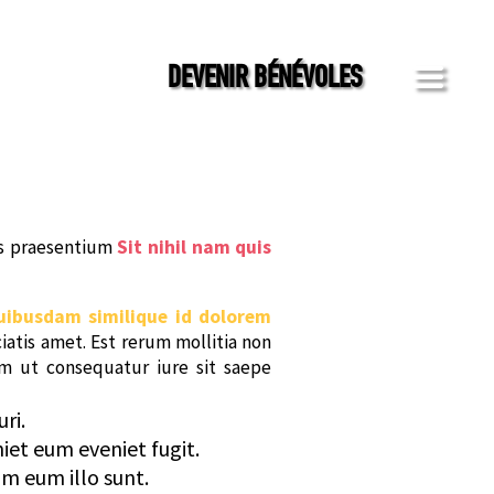
a
DEVENIR BÉNÉVOLES
us praesentium
Sit nihil nam quis
ibusdam similique id dolorem
iatis amet. Est rerum mollitia non
m ut consequatur iure sit saepe
ri.
iet eum eveniet fugit.
m eum illo sunt.