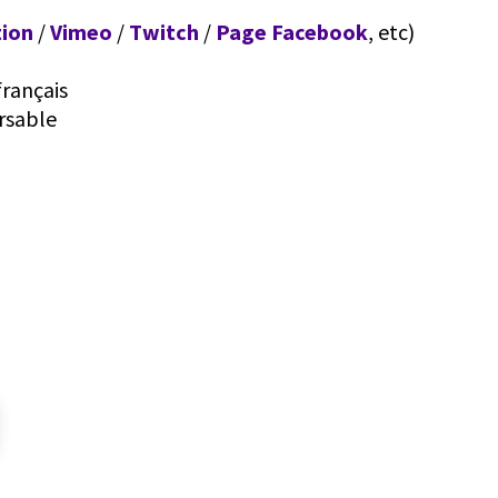
tion
/
Vimeo
/
Twitch
/
Page Facebook
, etc)
français
ursable